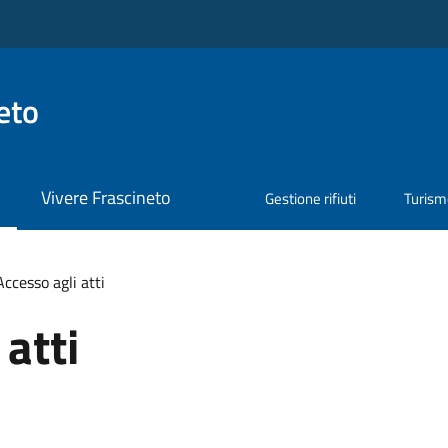
eto
Vivere Frascineto
Gestione rifiuti
Turis
Accesso agli atti
atti